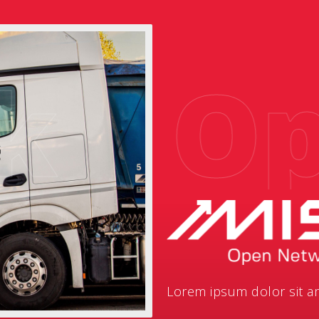
Ope
Lorem ipsum dolor sit ame