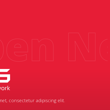
n Net
t, consectetur adipiscing elit.